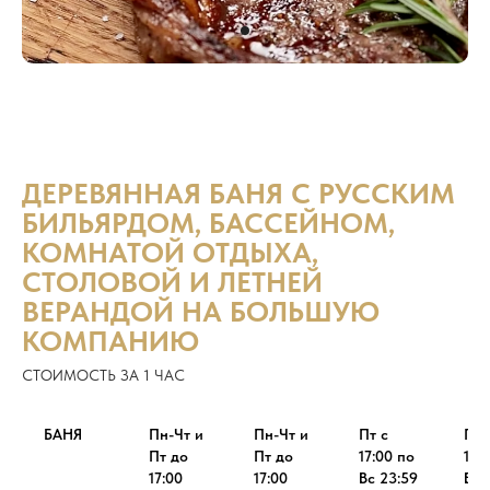
ДЕРЕВЯННАЯ БАНЯ С РУССКИМ
БИЛЬЯРДОМ, БАССЕЙНОМ,
КОМНАТОЙ ОТДЫХА,
СТОЛОВОЙ И ЛЕТНЕЙ
ВЕРАНДОЙ НА БОЛЬШУЮ
КОМПАНИЮ
СТОИМОСТЬ ЗА 1 ЧАС
БАНЯ
Пн-Чт и
Пн-Чт и
Пт с
Пт 
Пт до
Пт до
17:00 по
17:
17:00
17:00
Вс 23:59
Вс 