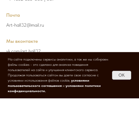
Почта
А
rt-hall32@mail.ru
Мы вконтакте
vk.com/art_hall32
На сайте подключены сервисы аналитики, а так же мы собираем
файлы cookies - это сделано для анализа поведения
Адрес
пользователей на сайте и улучшения клиентского сервиса.
OK
Продолжая пользоваться сайтом вы даете свое согласие c
Брянск, Московский, 158а
условиями использования файлов cookie,
условиями
пользовательского соглашения
и
условиями политики
конфиденциальности
.