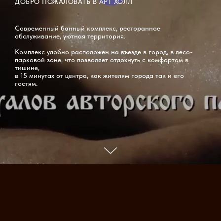
ДОБРО ПОЖАЛОВАТЬ В АРТ ХОЛЛ
Современный банный комплекс, ресторанное
обслуживание, уютная территория.
Комплекс удобно расположен на въезде в город, в лесо-
парковой зоне, что позволяет отдохнуть с комфортом в
тишине,
в 15 минутах от центра, как жителям города так и его
гостям.