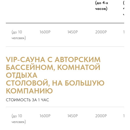
(до 4-х
(св
часов)
4-х
час
(до 10
1600Р
1450Р
2000Р
180
человек)
VIP-САУНА
С АВТОРСКИМ
БАССЕЙНОМ, КОМНАТОЙ
ОТДЫХА
СТОЛОВОЙ, НА БОЛЬШУЮ
КОМПАНИЮ
СТОИМОСТЬ ЗА 1 ЧАС
(до 10
1600Р
1450Р
2000Р
180
человек)