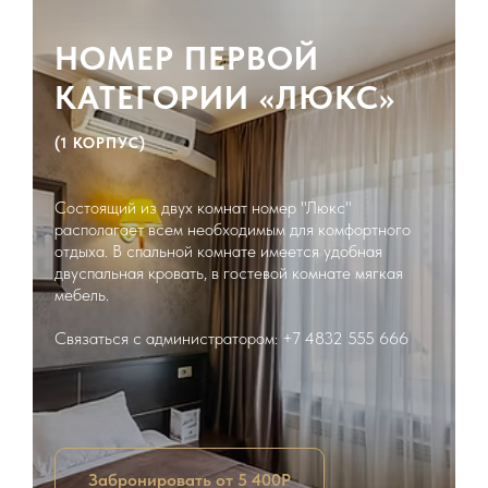
НОМЕР ПЕРВОЙ
КАТЕГОРИИ «ЛЮКС»
(1 КОРПУС)
Состоящий из двух комнат номер "Люкс"
располагает всем необходимым для комфортного
отдыха. В спальной комнате имеется удобная
двуспальная кровать, в гостевой комнате мягкая
мебель.
Связаться с администратором: +7 4832 555 666
Забронировать от 5 400Р