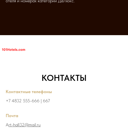
отеля и номерах категории ДеЛюкс.
КОНТАКТЫ
Контактные телефоны
+7 4832 555-666 | 667
Почта
А
rt-hall32@mail.ru