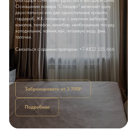
благодаря сочетанию удобства и выгодной цены.
Оснащение номера "Стандарт" включает одну
двухспальную или две односпальные кровати,
гардероб, ЖК-телевизор с широким выбором
каналов, телефон, минибар, необходимую посуду,
холодильник, чайник,чай, питьевую воду, фен,
тапочки.
Связаться с администратором: +7 4832 555 666
Забронировать от 3 700Р
Подробнее