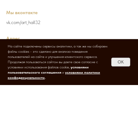
Мы вконтакте
vk.com/art_hall32
Адрес
На сайте подключены сервисы аналитики, а так же мы собираем
Брянск, Московский, 158а
файлы cookies - это сделано для анализа поведения
пользователей на сайте и улучшения клиентского сервиса.
OK
Продолжая пользоваться сайтом вы даете свое согласие c
условиями использования файлов cookie,
условиями
пользовательского соглашения
и
условиями политики
конфиденциальности
.